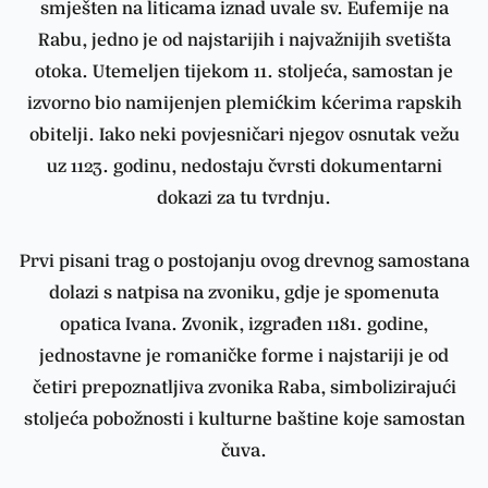
smješten na liticama iznad uvale sv. Eufemije na
Rabu, jedno je od najstarijih i najvažnijih svetišta
otoka. Utemeljen tijekom 11. stoljeća, samostan je
izvorno bio namijenjen plemićkim kćerima rapskih
obitelji. Iako neki povjesničari njegov osnutak vežu
uz 1123. godinu, nedostaju čvrsti dokumentarni
dokazi za tu tvrdnju.
Prvi pisani trag o postojanju ovog drevnog samostana
dolazi s natpisa na zvoniku, gdje je spomenuta
opatica Ivana. Zvonik, izgrađen 1181. godine,
jednostavne je romaničke forme i najstariji je od
četiri prepoznatljiva zvonika Raba, simbolizirajući
stoljeća pobožnosti i kulturne baštine koje samostan
čuva.