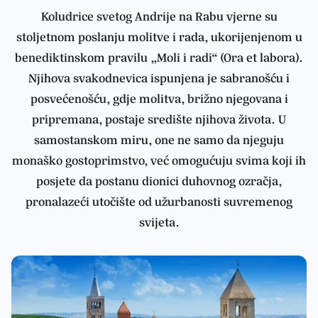
Koludrice svetog Andrije na Rabu vjerne su
stoljetnom poslanju molitve i rada, ukorijenjenom u
benediktinskom pravilu „Moli i radi“ (Ora et labora).
Njihova svakodnevica ispunjena je sabranošću i
posvećenošću, gdje molitva, brižno njegovana i
pripremana, postaje središte njihova života. U
samostanskom miru, one ne samo da njeguju
monaško gostoprimstvo, već omogućuju svima koji ih
posjete da postanu dionici duhovnog ozračja,
pronalazeći utočište od užurbanosti suvremenog
svijeta.