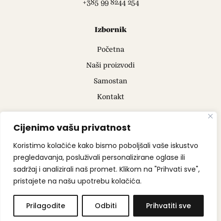
+385 99 8244 254
Izbornik
Početna
Naši proizvodi
Samostan
Kontakt
Ostalo
Cijenimo vašu privatnost
Politika privatnosti
Koristimo kolačiće kako bismo poboljšali vaše iskustvo
pregledavanja, posluživali personalizirane oglase ili
Uvjeti korištenja
sadržaj i analizirali naš promet. Klikom na "Prihvati sve",
pristajete na našu upotrebu kolačića.
Prilagodite
Odbiti
Prihvatiti sve
Sva prava pridržana © 2026 Benemir