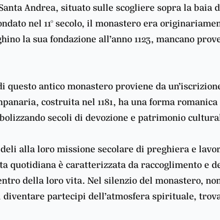
Santa Andrea, situato sulle scogliere sopra la baia d
Fondato nel 11° secolo, il monastero era originariamen
leghino la sua fondazione all’anno 1123, mancano pr
 di questo antico monastero proviene da un’iscrizion
panaria, costruita nel 1181, ha una forma romanica s
mbolizzando secoli di devozione e patrimonio cultura
eli alla loro missione secolare di preghiera e lavor
vita quotidiana è caratterizzata da raccoglimento e d
ntro della loro vita. Nel silenzio del monastero, non
di diventare partecipi dell’atmosfera spirituale, tro