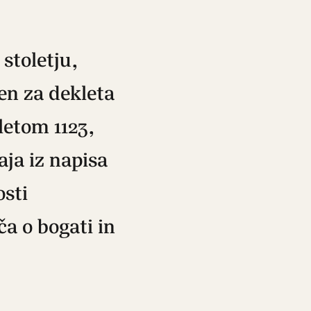
stoletju,
en za dekleta
letom 1123,
aja iz napisa
osti
ča o bogati in