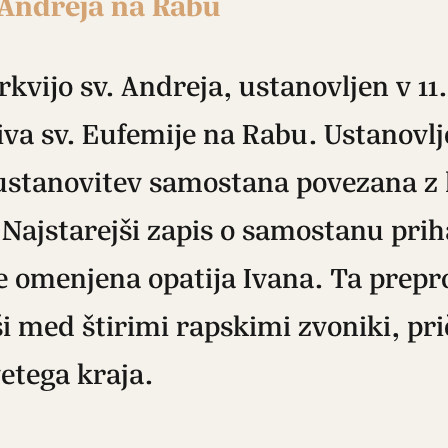
 Andreja na Rabu
vijo sv. Andreja, ustanovljen v 11. 
iva sv. Eufemije na Rabu. Ustanovlj
 ustanovitev samostana povezana z 
Najstarejši zapis o samostanu prih
 je omenjena opatija Ivana. Ta prepr
i med štirimi rapskimi zvoniki, pri
etega kraja.