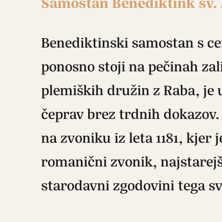
Samostan Benediktink sv.
Benediktinski samostan s cerk
ponosno stoji na pečinah zal
plemiških družin z Raba, je
čeprav brez trdnih dokazov. 
na zvoniku iz leta 1181, kjer
romanični zvonik, najstarejš
starodavni zgodovini tega sv